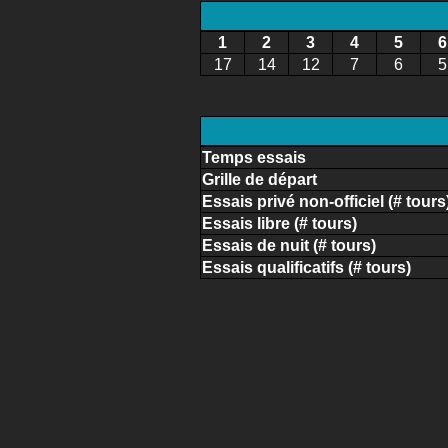
1
2
3
4
5
6
17
14
12
7
6
5
Temps essais
Grille de départ
Essais privé non-officiel (# tours
Essais libre (# tours)
Essais de nuit (# tours)
Essais qualificatifs (# tours)