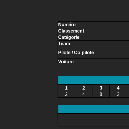
Numéro
Classement
Catégorie
Team
Pilote / Co-pilote
Voiture
1
2
3
4
2
4
8
2