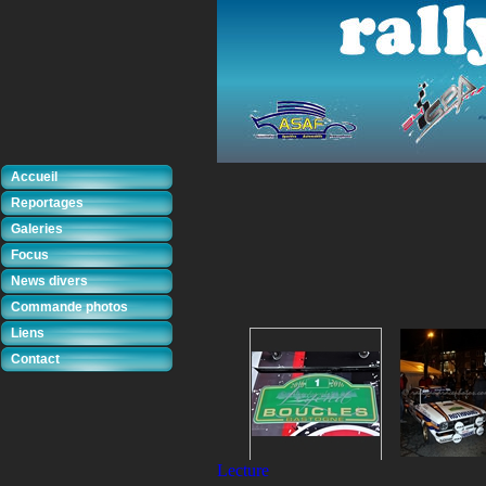
Accueil
Reportages
Galeries
Focus
News divers
Commande photos
Liens
Contact
Lecture