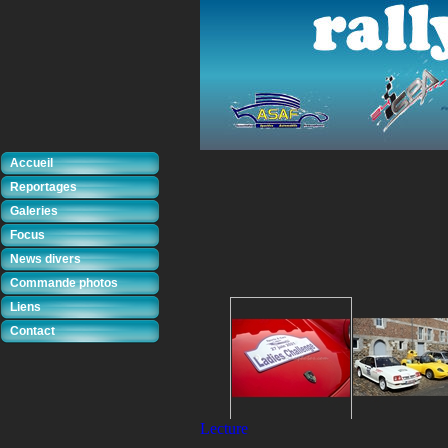
Accueil
Reportages
Galeries
Focus
News divers
Commande photos
Liens
Contact
Lecture