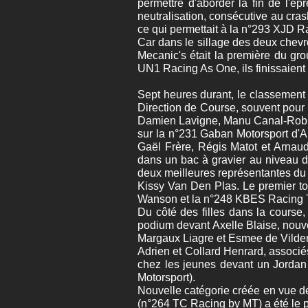
permettre d'aborder la fin de l'é
neutralisation, consécutive au cras
ce qui permettait à la n°293 XJD R
Car dans le sillage des deux chevr
Mecanic's était la première du gr
UN1 Racing As One, ils finissaient 
Sept heures durant, le classement 
Direction de Course, souvent pour 
Damien Lavigne, Manu Canal-Roblès
sur la n°231 Gaban Motorsport d'A
Gaël Frère, Régis Matot et Arnau
dans un bac à gravier au niveau 
deux meilleures représentantes du
Kissy Van Den Plas. Le premier to
Wanson et la n°248 KBES Racing T
Du côté des filles dans la course
podium devant Axelle Blaise, nouv
Margaux Liagre et Esmee de Vilde
Adrien et Collard Henrard, associ
chez les jeunes devant un Jorda
Motorsport).
Nouvelle catégorie créée en vue de
(n°264 TC Racing by MT) a été le 