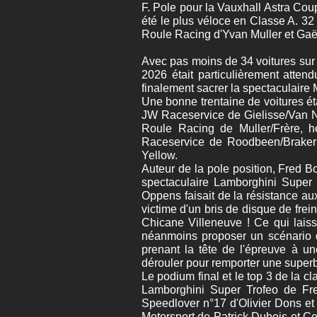
F. Pole pour la Vauxhall Astra Co
été le plus véloce en Classe A. 32 
Roule Racing d'Yvan Muller et Gaël
Avec pas moins de 34 voitures sur l
2026 était particulièrement atten
finalement sacrer la spectaculair
Une bonne trentaine de voitures éta
JW Raceservice de Gielisse/Van 
Roule Racing de Muller/Frère, h
Raceservice de Roodbeen/Braker p
Yellow.
Auteur de la pole position, Fred 
spectaculaire Lamborghini Super
Oppens faisait de la résistance au
victime d'un bris de disque de fr
Chicane Villeneuve ! Ce qui laiss
néanmoins proposer un scénario d
prenant la tête de l'épreuve à u
dérouler pour remporter une superb
Le podium final et le top 3 de la 
Lamborghini Super Trofeo de Fre
Speedlover n°17 d'Olivier Dons et
Motorsport de Patrick Dubois et Ce