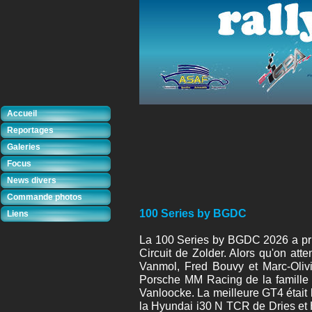
Accueil
Reportages
Galeries
Focus
News divers
Commande photos
100 Series by BGDC
Liens
La 100 Series by BGDC 2026 a pri
Circuit de Zolder. Alors qu'on at
Vanmol, Fred Bouvy et Marc-Oliv
Porsche MM Racing de la famille
Vanloocke. La meilleure GT4 était 
la Hyundai i30 N TCR de Dries et 