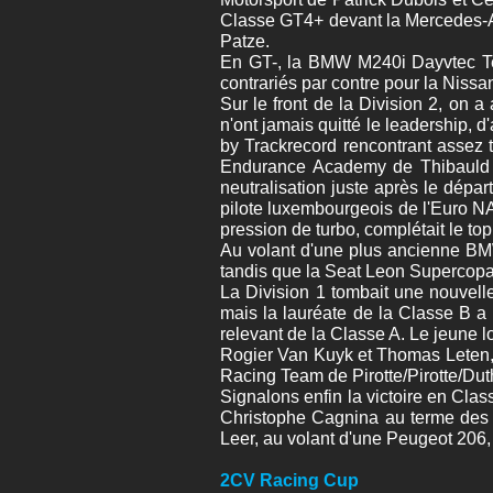
Classe GT4+ devant la Mercedes-A
Patze.
En GT-, la BMW M240i Dayvtec Tea
contrariés par contre pour la Nissa
Sur le front de la Division 2, on 
n'ont jamais quitté le leadership,
by Trackrecord rencontrant assez 
Endurance Academy de Thibauld Ge
neutralisation juste après le dépa
pilote luxembourgeois de l'Euro 
pression de turbo, complétait le to
Au volant d'une plus ancienne BM
tandis que la Seat Leon Supercopa
La Division 1 tombait une nouvell
mais la lauréate de la Classe B a
relevant de la Classe A. Le jeune lo
Rogier Van Kuyk et Thomas Leten, c
Racing Team de Pirotte/Pirotte/Dut
Signalons enfin la victoire en Cla
Christophe Cagnina au terme des
Leer, au volant d'une Peugeot 206, 
2CV Racing Cup