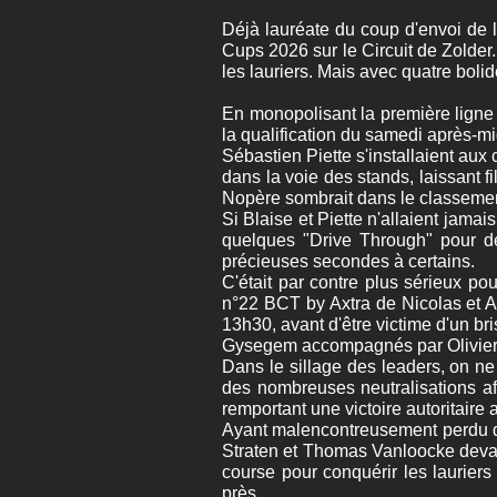
Déjà lauréate du coup d'envoi de
Cups 2026 sur le Circuit de Zolder. 
les lauriers. Mais avec quatre boli
En monopolisant la première ligne 
la qualification du samedi après-mi
Sébastien Piette s'installaient aux
dans la voie des stands, laissant f
Nopère sombrait dans le classement
Si Blaise et Piette n'allaient jama
quelques "Drive Through" pour dé
précieuses secondes à certains.
C'était par contre plus sérieux po
n°22 BCT by Axtra de Nicolas et Al
13h30, avant d'être victime d'un br
Gysegem accompagnés par Olivier R
Dans le sillage des leaders, on ne 
des nombreuses neutralisations afin
remportant une victoire autoritaire
Ayant malencontreusement perdu du
Straten et Thomas Vanloocke devait
course pour conquérir les laurier
près...