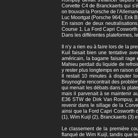
Corvette C4 de Branckaerts qui s'
on trouvait la Porsche de l'Allema
Luc Moortgat (Porsche 964), Erik
En raison de deux neutralisations
Course 1. La Ford Capri Cosworth 
Dans les différentes plateformes, le
Il n'y a rien eu à faire lors de la
Kuil faisait bien une tentative a
américain, la bagarre faisait rage
Mahieu perdait du liquide de refroi
y rester plus longtemps en raison d
Il restait 10 minutes à disputer 
Bruynoghe rencontrait des problèm
qui menait les débats dans la plat
mais il parvenait à se maintenir
E36 STW de Dirk Van Rompuy, aute
revenir dans le sillage de la Corv
ainsi que la Ford Capri Cosworth de
(1), Wim Kuijl (2), Branckaerts (3) e
Le classement de la première cour
flanqué de Wim Kuijl, tandis que le