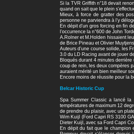
Si la TVR Griffith n°18 devait ren
quand on sait que le plein s'effect
Mieux, à force de gratter des po
personne ne parviendra à l'y délog
En dépit d'un gros forcing en fin d
l'occurrence la n°600 de John Tord
A.Rolner et M.Holden hissaient le
de Brice Pineau et Olivier Muytjen
Auteurs d'une course solide, les Fr
3.0 du LD Racing avant de jouer d
Bloqués durant 4 minutes derrière 
coup de rein, les deux compères pa
auraient mérité un bien meilleur so
Encore moins de réussite pour la be
Belcar Historic Cup
Spa Summer Classic a lancé la s
températures de maximum 12 degrés 
de prendre du plaisir, avec un plate
Wim Kuijl (Ford Capri RS 3100 GAA
Dieter Kuijl, avec sa Ford Capri Co
En dépit du fait que le champion
Rompuy devait s'élancer depuis la