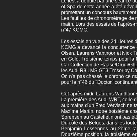
Le test a débuté par une séance de 
of Spa de cette année a été dévoil
promettant un concours hautement c
Les feuilles de chronométrage de 
matin. Lors des essais de l'après-
n°47 KCMG.
Les essais en vue des 24 Heures d
KCMG a devancé la concurrence ce
Olsen, Laurens Vanthoor et Nick Ta
en Gold. Troisième temps pour la M
Car Collection de Haase/Drudi/Ghiott
les Audi R8 LMS GT3 Tresor by Car 
On n'a pas chassé le chrono ce m
pour la n°46 du "Doctor" continuant
Cet après-midi, Laurens Vanthoor s
La première des Audi WRT, celle d
aux mains d'un Fred Vervisch ne t
Maxime Martin, notre troisième cha
Sorensen au Castellet n'ont pas ét
Du côté des Belges, dans les toute
Benjamin Lessennes au 2ème rang 
Douzième position, la troisième e