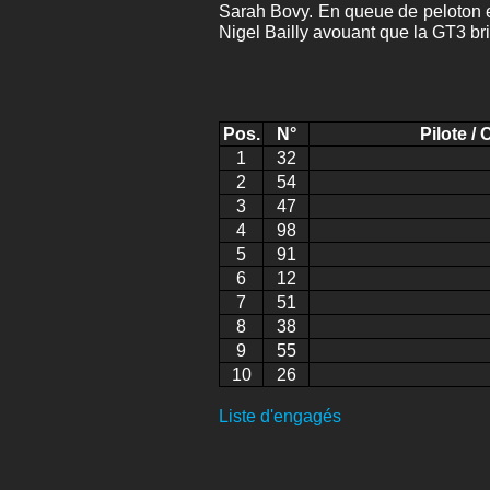
Sarah Bovy. En queue de peloton e
Nigel Bailly avouant que la GT3 br
Pos.
N°
Pilote / 
1
32
2
54
3
47
4
98
5
91
6
12
7
51
8
38
9
55
10
26
Liste d'engagés