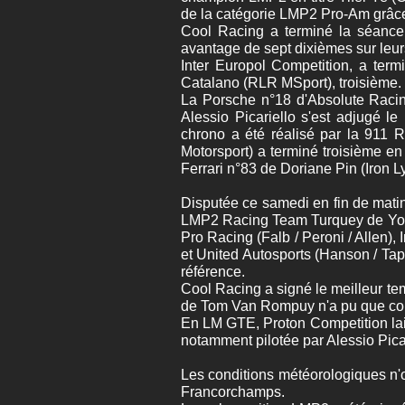
de la catégorie LMP2 Pro-Am grâc
Cool Racing a terminé la séance 
avantage de sept dixièmes sur leurs
Inter Europol Competition, a ter
Catalano (RLR MSport), troisième.
La Porsche n°18 d'Absolute Raci
Alessio Picariello s'est adjugé l
chrono a été réalisé par la 911
Motorsport) a terminé troisième e
Ferrari n°83 de Doriane Pin (Iron L
Disputée ce samedi en fin de mati
LMP2 Racing Team Turquey de Yoluc
Pro Racing (Falb / Peroni / Allen)
et United Autosports (Hanson / Ta
référence.
Cool Racing a signé le meilleur t
de Tom Van Rompuy n'a pu que com
En LM GTE, Proton Competition lai
notamment pilotée par Alessio Pica
Les conditions météorologiques n'on
Francorchamps.