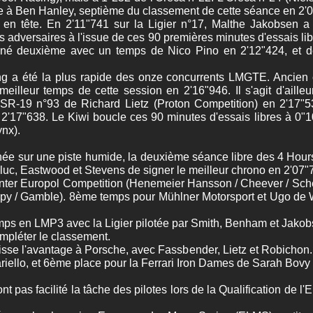
e à Ben Hanley, septième du classement de cette séance en 2'
en tête. En 2'11"741 sur la Ligier n°17, Malthe Jakobsen a 
 adversaires à l'issue de ces 90 premières minutes d'essais libr
miné deuxième avec un temps de Nico Pino en 2'12"424, et d
ng a été la plus rapide des onze concurrents LMGTE. Ancien
e meilleur temps de cette session en 2'16"946. Il s'agit d'ail
 RSR-19 n°93 de Richard Lietz (Proton Competition) en 2'17
n 2'17"638. Le Kiwi boucle ces 90 minutes d'essais libres à 0"
ynx).
née sur une piste humide, la deuxième séance libre des 4 Hou
, Eastwood et Stevens de signer le meilleur chrono en 2'07"75
, Inter Europol Competition (Henemeier Hansson / Cheever / Sche
ppy / Gamble). 8ème temps pour Mühlner Motorsport et Ugo de Wi
emps en LMP3 avec la Ligier pilotée par Smith, Benham et Jak
pléter le classement.
sse l'avantage à Porsche, avec Fassbender, Lietz et Robichon
riello, et 6ème place pour la Ferrari Iron Dames de Sarah Bovy 
t pas facilité la tâche des pilotes lors de la Qualification de 