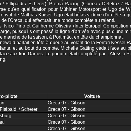
 Fittipaldi / Scherer), Prema Racing (Correa / Deletraz / Ha
rse qu'en qualification pour Mühlner Motorsport et Ugo de Wi
 envol de Mathias Kaiser. Ugo était hélas victime d'un tête-à-q
 de l'Oreca, qui effectuait une ronde complète au ralenti.
 Nico Pino et Guilherme Oliveira (Inter Europol Competition n°
 marge, puisqu'ils ont passé la ligne d'arrivée avec plus d'une 
ère manche de la saison, à Portimão, en tête du championnat.
ewald partait en tête-à-queue au volant de la Ferrari Kessel Ra
rillante, et au bout du compte, Michelle Gatting cédait face a
 face aux Iron Dames. Le podium était complété par... Alessio P
ng.
Co-pilote
Voiture
on
Oreca 07 - Gibson
ttipaldi / Scherer
Oreca 07 - Gibson
bsburg
Oreca 07 - Gibson
nal
Oreca 07 - Gibson
Oreca 07 - Gibson