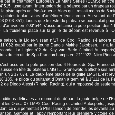
e par le champion European Le Mans Series (ELMS) en titre Yi
04"515, juste avant l'interruption de la séance par un drapeau r
la piste après un tête-à-queue. Alors qu'il restait moins de 6 m
es pilotes tentant alors d'améliorer leur chrono. Au volant de 
03 (2'03"851), tandis que le reste du plateau se bousculait pou
igne d'arrivée en 2'03"544, s'assurant ainsi la pole position d
 La troisième place sur la grille de départ est revenue à l'
a saison, la Ligier-Nissan n°17 de Cool Racing s'élancera p
'11"062 établi par le jeune Danois Malthe Jakobsen. Il n'a l
econde. La Ligier n°2 de Kay van Berlo (United Autosports)
res du circuit de Spa-Francorchamps en 2'11"922. Nico Pino a fa
 s'est assurée la pole position des 4 Heures de Spa-Francor
 suisse en tête du plateau LMGTE. Grunewald a affiché ses ambi
é en un 2'17"074. La deuxième place de la grille LMGTE est re
"185, le pilote du sultanat d'Oman a terminé à 1"111 de la Ferr
°32 de Diego Alessi (Rinaldi Racing), qui a repoussé de seuleme
ditions délicates au moment du départ, la joute belge de l'E
nt les Oreca 07 LMP2 Cool Racing et United Autosports, jusqu
art, ce qui permettait à Phil Hanson de prendre les devants au v
 Hanson, Gamble et Tappy remportant leur première victoire de