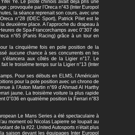
fei Ye. Le pilote chinois avait déjà pris une
ouge ; provoquée par l'Oreca n°43 (Inter Europol
inutes, la séance reprenait son cours, avec une
l'Oreca n°28 (IDEC Sport), Patrick Pilet est le
r la deuxième place. A l'approche du drapeau à
es 4 Heures de Spa-Francorchamps avec 0"307 de
Oreca n°65 (Panis Racing) grâce à un tour en
our la cinquième fois en pole position de la
aissé aucune chance à ses concurrents en les
 s'élancera aux côtés de la Ligier n°17. Le
it le troisième temps sur la Ligier n°13 (Inter
champs. Pour ses débuts en ELMS, l'Américain
tions pour la pole position avec un chrono de
venue à l'Aston Martin n°69 d'Ahmad Al Harthy
ari jaune. La troisième voiture la plus rapide
nt 0"036 en quatrième position la Ferrari n°83
uropean Le Mans Series a été spectaculaire à
'au moment où Nicolas Lapierre se loupait au
olant de la #22. United Autosports n'était plus
 la saison devant les équipages Inter Europol