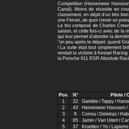
Competition (Heinemeier Hansson /
Canal). Moins de réussite en cou
classement, en dépit d'un très bon
une Ferrari, de quoi crever un pneu
Le trio composé de Charles Crews,
saison, et cette fois-ci avec de la
qui leur permet d'aborder la derni
"on peu après le départ, quand Grün
! La suite était tout simplement b
rendait la victoire à Kessel Racing
la Porsche 911 RSR Absolute Raci
Pos.
N°
Pilote / 
1
22
Gamble / Tappy / Hans
2
43
Heinemeier Hansson / Fi
3
9
Correa / Deletraz / Ha
4
65
Jamin / Van Uitert / Ca
5
37
Kruetten / Ye / Lapierre