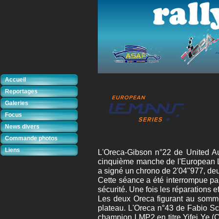
Accueil
Reportages
Galeries
Focus
News divers
Commande photos
Liens
L'Oreca-Gibson n°22 de United Au
cinquième manche de l'European L
a signé un chrono de 2'04"977, deu
Cette séance a été interrompue par
sécurité. Une fois les réparations 
Les deux Oreca figurant au somme
plateau. L'Oreca n°43 de Fabio Sch
champion LMP2 en titre Yifei Ye (C