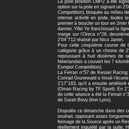
La pole position LMP2 a été signé
option sur la pole en signant un 2'
Competition), bloquée au milieu de 
intense activité en piste, toutes l
premier à boucler un tour en 2min 
damier, Yifei Ye franchissait la l
marge sur l'Oreca n°28, deuxième.
2'04"712 réalisé par Nico Jamin.
Pour cette cinquième course de l
catégorie grâce à un chrono de 2
repoussant à huit dixièmes de s
Néerlandais a couvert les 7 kilomèt
Europol Competition).
La Ferrari n°57 de Kessel Racing
Conrad Grunewald a hissé l'écurie
2'17"183, qu'il a ensuite amélior
(Oman Racing by TF Sport). En 2'18
de cette séance a été la Ferrari n
de Sarah Bovy (Iron Lynx).
Disputée ce dimanche dans des con
souhait, opposant assez longueme
freinage de la Source après un Rest
réellement inquiété par la suite,