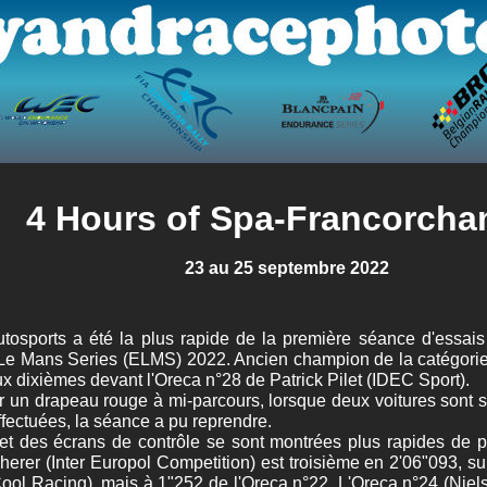
4 Hours of Spa-Francorch
23 au 25 septembre 2022
tosports a été la plus rapide de la première séance d'essai
e Mans Series (ELMS) 2022. Ancien champion de la catégorie 
x dixièmes devant l'Oreca n°28 de Patrick Pilet (IDEC Sport).
 un drapeau rouge à mi-parcours, lorsque deux voitures sont sor
effectuées, la séance a pu reprendre.
t des écrans de contrôle se sont montrées plus rapides de p
erer (Inter Europol Competition) est troisième en 2'06"093, su
ool Racing), mais à 1"252 de l'Oreca n°22. L'Oreca n°24 (Niel