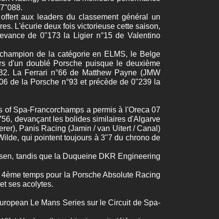
07"088.
offert aux leaders du classement général un
es. L'écurie deux fois victorieuse cette saison,
evance de 0"173 la Ligier n°15 de Valentino
 champion de la catégorie en ELMS, le Belge
leurs d'un doublé Porsche puisque le deuxième
"532. La Ferrari n°66 de Matthew Payne (JMW
106 de la Porsche n°93 et précède de 0"239 la
rs of Spa-Francorchamps a permis à l'Oreca 07
6, devançant les bolides similaires d'Algarve
rer), Panis Racing (Jamin / van Uitert / Canal)
lde, qui pointent toujours à 3"7 du chrono de
obsen, tandis que la Duqueine DKR Engineering
. 4ème temps pour la Porsche Absolute Racing
et ses acolytes.
l'European Le Mans Series sur le Circuit de Spa-