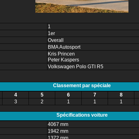
1
1er
Overall
BMA Autosport
Kris Princen
Peter Kaspers
Volkswagen Polo GTI R5
Classement par spéciale
4
5
6
7
8
3
2
1
1
1
Spécifications voiture
4067 mm
1942 mm
1372 mm