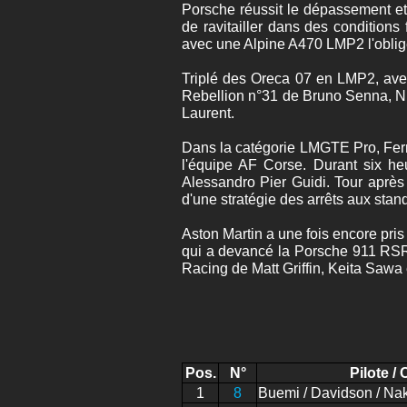
Porsche réussit le dépassement e
de ravitailler dans des condition
avec une Alpine A470 LMP2 l'oblige
Triplé des Oreca 07 en LMP2, avec
Rebellion n°31 de Bruno Senna, Ni
Laurent.
Dans la catégorie LMGTE Pro, Ferr
l'équipe AF Corse. Durant six he
Alessandro Pier Guidi. Tour après
d'une stratégie des arrêts aux stand
Aston Martin a une fois encore pr
qui a devancé la Porsche 911 RSR 
Racing de Matt Griffin, Keita Saw
Pos.
N°
Pilote / 
1
8
Buemi / Davidson / Na