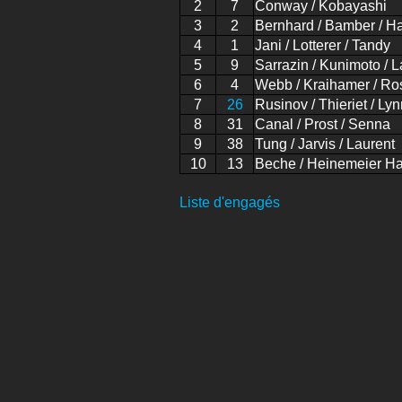
2
7
Conway / Kobayashi
3
2
Bernhard / Bamber / Ha
4
1
Jani / Lotterer / Tandy
5
9
Sarrazin / Kunimoto / L
6
4
Webb / Kraihamer / Ros
7
26
Rusinov / Thieriet / Lyn
8
31
Canal / Prost / Senna
9
38
Tung / Jarvis / Laurent
10
13
Beche / Heinemeier Ha
Liste d'engagés