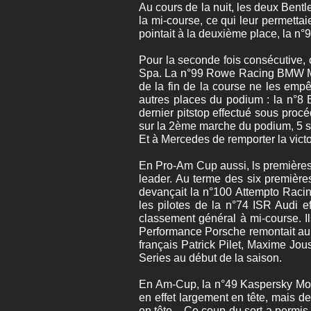
Au cours de la nuit, les deux Bent
la mi-course, ce qui leur permett
pointait à la deuxième place, la 
Pour la seconde fois consécutive,
Spa. La n°99 Rowe Racing BMW M6 
de la fin de la course ne les empê
autres places du podium : la n°8
dernier pitstop effectué sous pr
sur la 2ème marche du podium, 5 
Et à Mercedes de remporter la victo
En Pro-Am Cup aussi, ls premières 
leader. Au terme des six première
devançait la n°100 Attempto Rac
les pilotes de la n°74 ISR Audi e
classement général à mi-course. 
Performance Porsche remontait au 
français Patrick Pilet, Maxime Jo
Series au début de la saison.
En Am-Cup, la n°49 Kaspersky Motor
en effet largement en tête, mais d
en tête... Ce coup du sort a permis