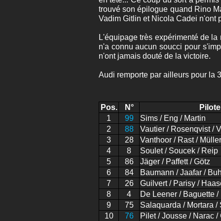
trouvé son épilogue quand Rino Mast
Vadim Gitlin et Nicola Cadei n'ont 
L'équipage très expérimenté de la
n'a connu aucun soucci pour s'impo
n'ont jamais douté de la victoire.
Audi remporte par ailleurs pour la
Pos.
N°
Pilote
1
99
Sims / Eng / Martin
2
88
Vautier / Rosenqvist / 
3
28
Vanthoor / Rast / Mülle
4
8
Soulet / Soucek / Reip
5
86
Jäger / Paffett / Götz
6
84
Baumann / Jaafar / Bu
7
26
Guilvert / Parisy / Haa
8
4
De Leener / Baguette / 
9
75
Salaquarda / Mortara /
10
76
Pilet / Jousse / Narac /