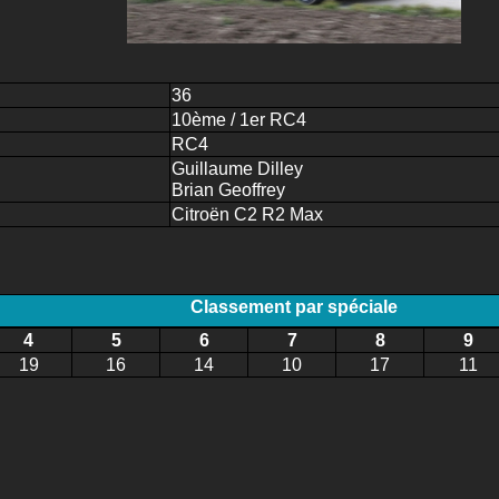
36
10ème / 1er RC4
RC4
Guillaume Dilley
Brian Geoffrey
Citroën C2 R2 Max
Classement par spéciale
4
5
6
7
8
9
19
16
14
10
17
11