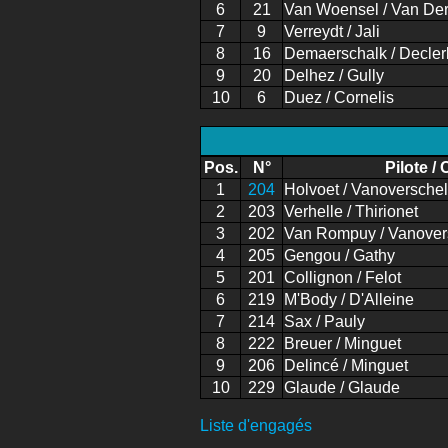
6
21
Van Woensel / Van Der
7
9
Verreydt / Jali
8
16
Demaerschalk / Decler
9
20
Delhez / Gully
10
6
Duez / Cornelis
Pos.
N°
Pilote / 
1
204
Holvoet / Vanoversche
2
203
Verhelle / Thirionet
3
202
Van Rompuy / Vanover
4
205
Gengou / Gathy
5
201
Collignon / Felot
6
219
M'Body / D'Alleine
7
214
Sax / Pauly
8
222
Breuer / Minguet
9
206
Delincé / Minguet
10
229
Glaude / Glaude
Liste d'engagés