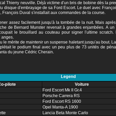
cal Thierry neuville. Déjà victime d'un bris de bobine dès la p
du disque d'embrayage de sa Ford Escort. Le duel avec Françoi
, François Duval s'installait aux commandes de la course.
mener assez facilement jusqu'à la tombée de la nuit. Mais après
rsche de Bernard Munster revenait à grandes enjambées. A un 
oupait le brouillard au couteau pour signer l'ultime scratch
 anges.
le mérite de maintenir un suspense haletant jusqu'au bout. La
était le podium final avec un peu plus de 73 unités de pénalit
anta du jeune Cédric Cherain.
Legend
Co-pilote
Voiture
Ford Escort Mk II Gr.4
Porsche Carrera RS
Ford Escort RS 1600
Opel Manta-A 1900
tte
Lancia Beta Monte Carlo