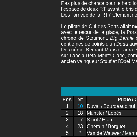
Pas plus de chance pour le héro lo
l'espace de deux RT avant le bris 
Dès l'arrivée de la RT7 Clémentine
Le pilote de Cul-des-Sarts allait 
avec le retour de la glace, la Po
chrono de Stoumont,
Big Bernie
c
centièmes de points d'un
Dudu
aux
Deuxième, Bernard Munster aura eu 
sur Lancia Beta Monte Carlo, compl
ancien vainqueur Stouf et l'Opel M
Pos.
N°
Pilote / 
1
10
Duval / Bourdeaud'hui
2
18
Munster / Lopès
3
17
Stouf / Erard
4
23
Cherain / Borguet
5
7
Van de Wauwer / Marne