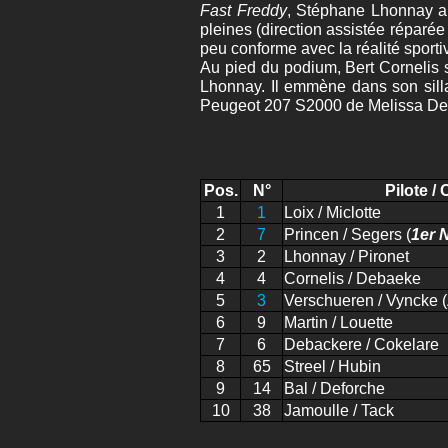
Fast Freddy
, Stéphane Lhonnay a 
pleines (direction assistée réparée 
peu conforme avec la réalité sporti
Au pied du podium, Bert Cornelis 
Lhonnay. Il emmène dans son sill
Peugeot 207 S2000 de Melissa Deb
Pos.
N°
Pilote / 
1
1
Loix / Miclotte
2
7
Princen / Segers (
1er 
3
2
Lhonnay / Pironet
4
4
Cornelis / Debaeke
5
3
Verschueren / Vyncke (
6
9
Martin / Louette
7
6
Debackere / Cokelare
8
65
Streel / Hubin
9
14
Bal / Deforche
10
38
Jamoulle / Tack