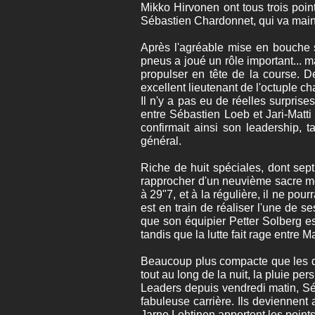
Mikko Hirvonen ont tous trois poin
Sébastien Chardonnet, qui va maint
Après l'agréable mise en bouche s
pneus a joué un rôle important... 
propulser en tête de la course. De
excellent lieutenant de l'octuple 
Il n'y a pas eu de réelles surpris
entre Sébastien Loeb et Jari-Matti 
confirmait ainsi son leadership, 
général.
Riche de huit spéciales, dont sep
rapprocher d'un neuvième sacre mo
à 29"7, et à la régulière, il ne pou
est en train de réaliser l'une de se
que son équipier Petter Solberg es
tandis que la lutte fait rage entre
Beaucoup plus compacte que les de
tout au long de la nuit, la pluie pe
Leaders depuis vendredi matin, Sé
fabuleuse carrière. Ils deviennen
Jarno Lehtinen apportent les point