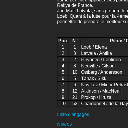
Rallye de France.
Jari-Matti Latvala, sans prendre to
Loeb. Quant à la lutte pour la 4ème
permettre de prendre le meilleur s
Pos.
N°
Pilote / 
1
1
Loeb / Elena
2
3
Latvala / Antilla
3
2
Hirvonen / Lehtinen
4
8
Neuville / Gilsoul
5
10
Ostberg / Andersson
6
5
Tänak / Sikk
7
6
Novikov / Minor-Petras
8
12
Atkinson / MacNeall
9
21
Prokop / Hruza
10
52
Chardonnet / de la Ha
Liste d'engagés
News 2