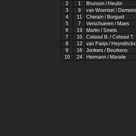
2
1
Brunson / Heulin
3
9
van Woensel / Demees
4
11
Cherain / Borguet
5
7
Verschueren / Maes
6
19
Martin / Smets
7
10
Colsoul B. / Colsoul T.
8
12
van Parijs / Heyndrickx
9
16
Jonkers / Beurkens
10
24
Hermann / Maraite