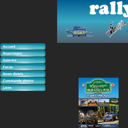
Accueil
Reportages
Galeries
Focus
News divers
Commande photos
Liens