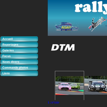
Accueil
Reportages
Galeries
Focus
News divers
Commande photos
Liens
Lecture