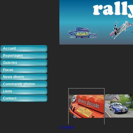
Accueil
Reportages
Galeries
Focus
News divers
Commande photos
Liens
Contact
Lecture