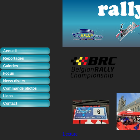
Accueil
Reportages
Galeries
Focus
News divers
Commande photos
Liens
Contact
Lecture