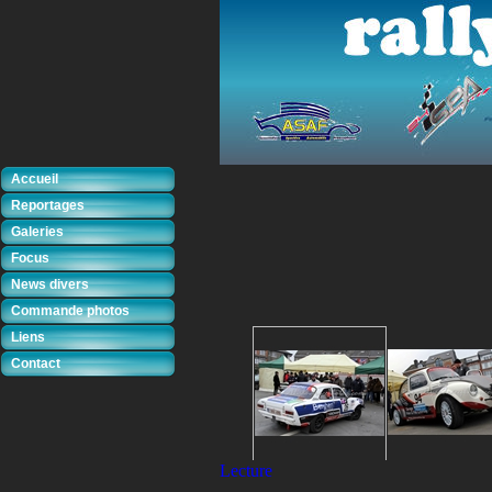
Accueil
Reportages
Galeries
Focus
News divers
Commande photos
Liens
Contact
Lecture