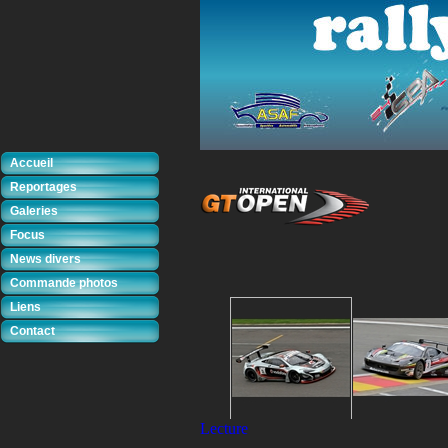
Accueil
Reportages
Galeries
Focus
News divers
Commande photos
Liens
Contact
Lecture